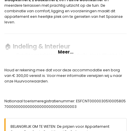
meerdere terrassen met prachtig uitzicht op de tuin. De
combinatie van comfort, ligging en voorzieningen maakt dit
appartement een heerlijke plek om te genieten van het Spaanse
leven.
🏠
Indeling & Interieur
Meer...
Gezellige woonkamer met eetgedeelte, airconditioning en
televisie
Overdekt balkon met uitzicht op de tuin
Houd er rekening mee dat voor deze accommodatie een borg
van € 300,00 vereist is. Voor meer informatie verwijzen wij u naar
Volledig uitgeruste open keuken met elektrische kookplaat,
onze Huurvoorwaarden.
oven, magnetron, vaatwasser, koelkast, vriezer,
koffiezetapparaat, waterkoker en broodrooster
Balkon met zithoek
Nationaal toerismeregistratienummer: ESFCNT0000030510005805
Dakterras met eethoek, ligstoelen en een prachtig uitzicht
7000000000000000000000000000003
BELANGRIJK OM TE WETEN: De prijzen voor Appartement
🛏️
Slaapkamers & Badkamers