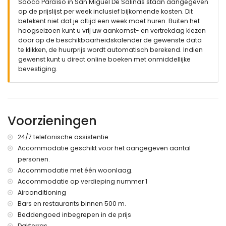
Saoco Paraíso in San Miguel De Salinas staan aangegeven
op de prijslijst per week inclusief bijkomende kosten. Dit
1 slaapkamer met airconditioning en queensize bed (200 x
betekent niet dat je altijd een week moet huren. Buiten het
160 cm)
hoogseizoen kunt u vrij uw aankomst- en vertrekdag kiezen
1 slaapkamer met airconditioning en twee
door op de beschikbaarheidskalender de gewenste data
eenpersoonsbedden (200 x 90 cm)
te klikken, de huurprijs wordt automatisch berekend. Indien
gewenst kunt u direct online boeken met onmiddellijke
2 badkamers, elk met wastafel, douche, toilet en haardroger
bevestiging.
🌴
Buitenruimte
Voorzieningen
Lagunevormig gemeenschappelijk zwembad
Gemeenschappelijke tuin met gazon en kinderspeelplaats
24/7 telefonische assistentie
Buitendouche – perfect om af te koelen na een zonnige
Accommodatie geschikt voor het aangegeven aantal
dag
personen.
Accommodatie met één woonlaag.
Accommodatie op verdieping nummer 1
Airconditioning
📍
Ligging
Bars en restaurants binnen 500 m.
San Miguel de Salinas: < 500 m
Beddengoed inbegrepen in de prijs
Dakterras