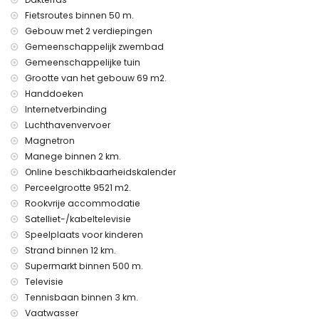
Middellandse Zee & Playa de Punta Prima: 12 km
Fietsroutes binnen 50 m.
Haven van Torrevieja: 15 km
Gebouw met 2 verdiepingen
Luchthaven Alicante: 60 km
Gemeenschappelijk zwembad
Gemeenschappelijke tuin
Luchthaven Murcia Corvera: 60 km
Grootte van het gebouw 69 m2.
Bushalte: 1 km
Handdoeken
Gelegen in een rustige, veilige woonwijk,
uitstekend geschikt
Internetverbinding
voor gezinnen met kinderen
.
Luchthavenvervoer
Magnetron
Manege binnen 2 km.
Online beschikbaarheidskalender
💡
Inbegrepen in de huurprijs
Perceelgrootte 9521 m2.
Bedlinnen en handdoeken
Rookvrije accommodatie
Satelliet-/kabeltelevisie
24-uurs nooddienst
Speelplaats voor kinderen
Stofzuiger, strijkijzer en strijkplank
Strand binnen 12 km.
Supermarkt binnen 500 m.
Televisie
🧳
Extra services (tegen meerprijs)
Tennisbaan binnen 3 km.
Vaatwasser