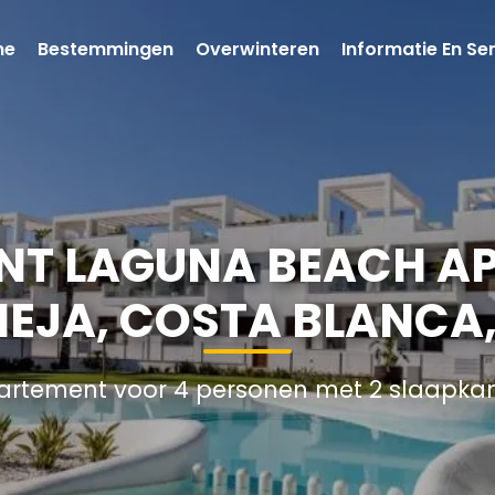
me
Bestemmingen
Overwinteren
Informatie En Se
NT LAGUNA BEACH AP
IEJA, COSTA BLANCA,
artement voor 4 personen met 2 slaapka