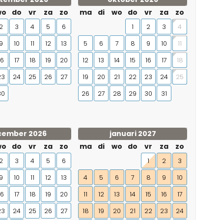
wo
do
vr
za
zo
ma
di
wo
do
vr
za
zo
2
3
4
5
6
1
2
3
4
9
10
11
12
13
5
6
7
8
9
10
11
16
17
18
19
20
12
13
14
15
16
17
18
23
24
25
26
27
19
20
21
22
23
24
25
30
26
27
28
29
30
31
cember 2026
januari 2027
wo
do
vr
za
zo
ma
di
wo
do
vr
za
zo
2
3
4
5
6
1
2
3
9
10
11
12
13
4
5
6
7
8
9
10
16
17
18
19
20
11
12
13
14
15
16
17
23
24
25
26
27
18
19
20
21
22
23
24