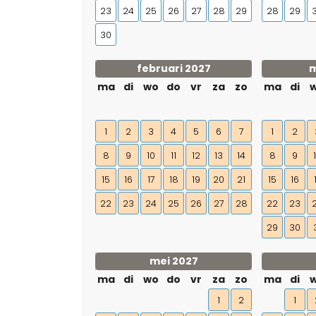
23
24
25
26
27
28
29
28
29
30
februari 2027
m
ma
di
wo
do
vr
za
zo
ma
di
1
2
3
4
5
6
7
1
2
8
9
10
11
12
13
14
8
9
15
16
17
18
19
20
21
15
16
22
23
24
25
26
27
28
22
23
29
30
mei 2027
ma
di
wo
do
vr
za
zo
ma
di
1
2
1