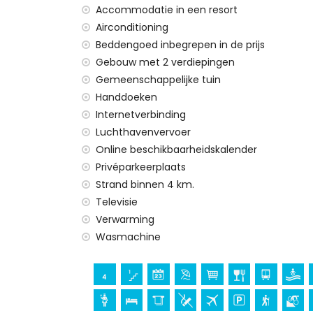
Sport
Accommodatie in een resort
Airconditioning
wandelen en fietsen (binnen 1000 meter
mountainbiken (binnen 5 kilometer van 
Beddengoed inbegrepen in de prijs
golf (binnen 10 kilometer van het appar
Gebouw met 2 verdiepingen
Gemeenschappelijke tuin
Handdoeken
Internetverbinding
Luchthavenvervoer
Online beschikbaarheidskalender
Privéparkeerplaats
Strand binnen 4 km.
Televisie
Verwarming
Wasmachine