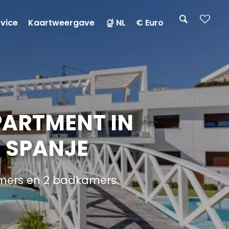
rvice
Kaartweergave
NL
€ Euro
ARTMENT IN
 SPANJE
mers en 2 badkamers.