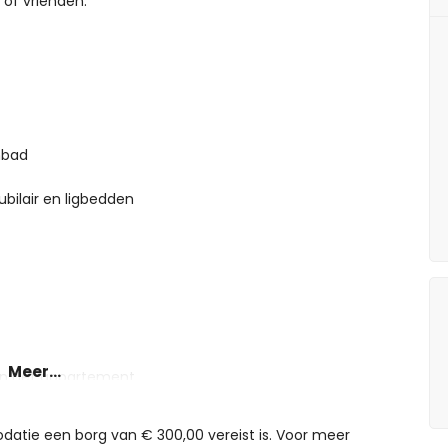
 of vrienden.
mbad
bilair en ligbedden
Meer...
van het appartement
kilometer van het appartement
er van het appartement
tie een borg van € 300,00 vereist is. Voor meer
Alicante (binnen 90 kilometer van het appartement)