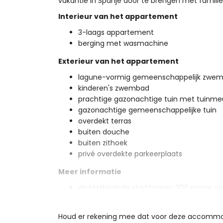
vakantie in Spanje door te brengen met familie
Interieur van het appartement
3-laags appartement
berging met wasmachine
Exterieur van het appartement
lagune-vormig gemeenschappelijk zwe
kinderen's zwembad
prachtige gazonachtige tuin met tuinmeu
gazonachtige gemeenschappelijke tuin
overdekt terras
buiten douche
buiten zithoek
privé overdekte parkeerplaats
Meer informatie
dichtstbijzijnde stad binnen 200 meter 
dichtstbijzijnde rivier of kust binnen 4 
dichtstbijzijnde strand binnen 4 kilomet
Houd er rekening mee dat voor deze accommoda
dichtstbijzijnde luchthaven: luchthaven 