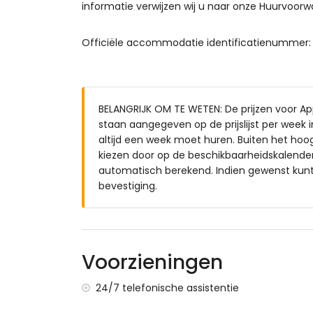
informatie verwijzen wij u naar onze Huurvoorw
nabij openbaar vervoer: bus binnen 100 m
roken is niet toegestaan
Officiële accommodatie identificatienummer:
huisdieren zijn niet toegestaan
De accommodatie is zeer geschikt voor 
Faciliteiten en diensten inbegrepen in de
stofzuiger en strijkijzer en strijkplank
BELANGRIJK OM TE WETEN: De prijzen voor A
bedlinnen en handdoeken
staan aangegeven op de prijslijst per week i
24-uurs noodservice
altijd een week moet huren. Buiten het hoo
centrale verwarming
kiezen door op de beschikbaarheidskalender 
automatisch berekend. Indien gewenst kunt 
Faciliteiten en diensten tegen een meerpri
bevestiging.
luchthavenservice
wekelijks schoonmaakservice
kinderbedje (op aanvraag)
Entertainment en recreatieve activiteiten 
Voorzieningen
bar (binnen 500 meter van het apparte
24/7 telefonische assistentie
waterpark (binnen 10 kilometer van het 