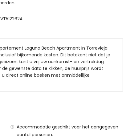
aarden.
eter
 VT512262A
gezinnen met kinderen
 huurprijs van het appartement
ppartement Laguna Beach Apartment in Torrevieja
nclusief bijkomende kosten. Dit betekent niet dat je
gseizoen kunt u vrij uw aankomst- en vertrekdag
de gewenste data te klikken, de huurprijs wordt
u direct online boeken met onmiddellijke
js
voor uw vakantie in Torrevieja, Costa Blanca
ment)
Accommodatie geschikt voor het aangegeven
appartement)
aantal personen.