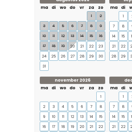
ma
di
wo
do
vr
za
zo
ma
di
1
2
1
3
4
5
6
7
8
9
7
8
10
11
12
13
14
15
16
14
15
17
18
19
20
21
22
23
21
22
24
25
26
27
28
29
30
28
29
31
november 2026
de
ma
di
wo
do
vr
za
zo
ma
di
1
1
2
3
4
5
6
7
8
7
8
9
10
11
12
13
14
15
14
15
16
17
18
19
20
21
22
21
22