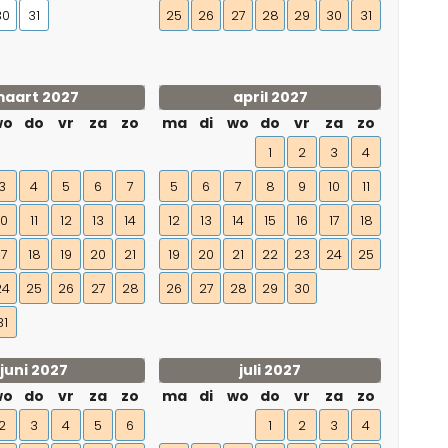
30
31
25
26
27
28
29
30
31
aart 2027
april 2027
wo
do
vr
za
zo
ma
di
wo
do
vr
za
zo
1
2
3
4
3
4
5
6
7
5
6
7
8
9
10
11
10
11
12
13
14
12
13
14
15
16
17
18
17
18
19
20
21
19
20
21
22
23
24
25
24
25
26
27
28
26
27
28
29
30
31
juni 2027
juli 2027
wo
do
vr
za
zo
ma
di
wo
do
vr
za
zo
2
3
4
5
6
1
2
3
4