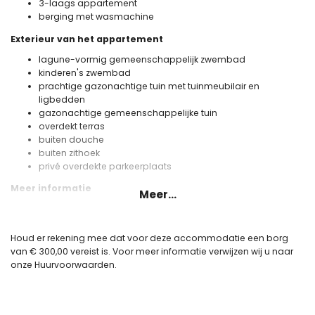
3-laags appartement
berging met wasmachine
Exterieur van het appartement
lagune-vormig gemeenschappelijk zwembad
kinderen's zwembad
prachtige gazonachtige tuin met tuinmeubilair en
ligbedden
gazonachtige gemeenschappelijke tuin
overdekt terras
buiten douche
buiten zithoek
privé overdekte parkeerplaats
Meer informatie
Meer...
dichtstbijzijnde stad binnen 200 meter van het appartement
dichtstbijzijnde rivier of kust binnen 4 kilometer van het
appartement
Houd er rekening mee dat voor deze accommodatie een borg
dichtstbijzijnde strand binnen 4 kilometer van het
van € 300,00 vereist is. Voor meer informatie verwijzen wij u naar
appartement
onze Huurvoorwaarden.
dichtstbijzijnde luchthaven: luchthaven Alicante (binnen 90
kilometer van het appartement)
nabij openbaar vervoer: bus binnen 100 meter