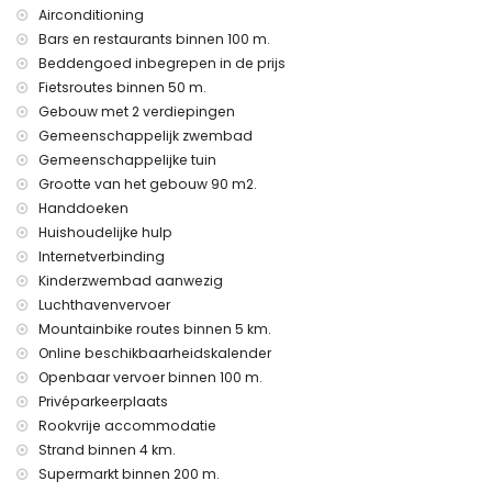
wandelen en fietsen (binnen 1000 meter van het
Airconditioning
appartement)
Bars en restaurants binnen 100 m.
mountainbiken (binnen 5 kilometer van het appartement)
Beddengoed inbegrepen in de prijs
golf (binnen 10 kilometer van het appartement)
Fietsroutes binnen 50 m.
Gebouw met 2 verdiepingen
Gemeenschappelijk zwembad
Gemeenschappelijke tuin
Grootte van het gebouw 90 m2.
Handdoeken
Huishoudelijke hulp
Internetverbinding
Kinderzwembad aanwezig
Luchthavenvervoer
Mountainbike routes binnen 5 km.
Online beschikbaarheidskalender
Openbaar vervoer binnen 100 m.
Privéparkeerplaats
Rookvrije accommodatie
Strand binnen 4 km.
Supermarkt binnen 200 m.