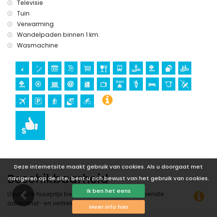
Televisie
Tuin
Verwarming
Wandelpaden binnen 1 km.
Wasmachine
Deze internetsite maakt gebruik van cookies. Als u doorgaat met
Beschikbaarheid
navigeren op de site, bent u zich bewust van het gebruik van cookies.
Ik ben het eens
U kunt de huurprijs berekenen door op de gewenste
aankomst- en vertrekdatum te klikken!
Meer info hier