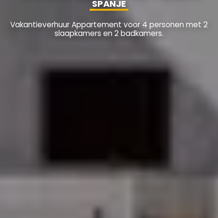
SPANJE
Vakantieverhuur Appartement voor 4 personen met 2
slaapkamers en 2 badkamers.