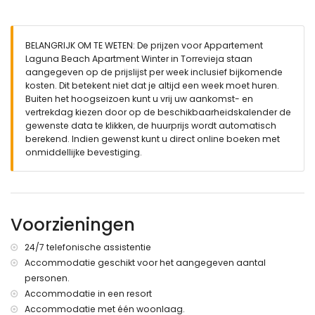
roken is niet toegestaan
huisdieren zijn niet toegestaan
De accommodatie is zeer geschikt voor gezinnen met
kinderen
BELANGRIJK OM TE WETEN: De prijzen voor Appartement
Laguna Beach Apartment Winter in Torrevieja staan
Faciliteiten en diensten inbegrepen in de huurprijs van het
aangegeven op de prijslijst per week inclusief bijkomende
appartement
kosten. Dit betekent niet dat je altijd een week moet huren.
stofzuiger en strijkijzer en strijkplank
Buiten het hoogseizoen kunt u vrij uw aankomst- en
bedlinnen en handdoeken
vertrekdag kiezen door op de beschikbaarheidskalender de
24-uurs noodservice
gewenste data te klikken, de huurprijs wordt automatisch
centrale verwarming
berekend. Indien gewenst kunt u direct online boeken met
onmiddellijke bevestiging.
Faciliteiten en diensten tegen een meerprijs
luchthavenservice
wekelijks schoonmaakservice
kinderbedje (op aanvraag)
Voorzieningen
Entertainment en recreatieve activiteiten voor uw vakantie
in Torrevieja, Costa Blanca
24/7 telefonische assistentie
bar (binnen 500 meter van het appartement)
Accommodatie geschikt voor het aangegeven aantal
waterpark (binnen 10 kilometer van het appartement)
personen.
Accommodatie in een resort
Sport
Accommodatie met één woonlaag.