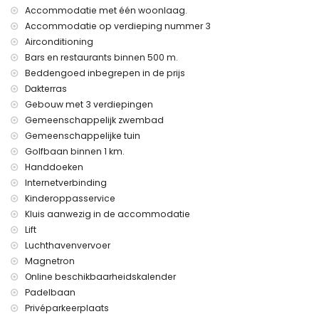
Corvera (binnen 60 kilometer van het appartement)
Accommodatie met één woonlaag.
roken is niet toegestaan
Accommodatie op verdieping nummer 3
huisdieren zijn niet toegestaan
Airconditioning
Het gebouw waar de accommodatie is gelegen heeft een
lift.
Bars en restaurants binnen 500 m.
De accommodatie is zeer geschikt voor gezinnen met
Beddengoed inbegrepen in de prijs
kinderen.
Dakterras
Gebouw met 3 verdiepingen
Faciliteiten en diensten inbegrepen in de huurprijs van het
appartement
Gemeenschappelijk zwembad
Gemeenschappelijke tuin
stofzuiger en strijkijzer met strijkplank
Golfbaan binnen 1 km.
bedlinnen en handdoeken
24-uurs noodservice
Handdoeken
padelbaan
Internetverbinding
Kinderoppasservice
Faciliteiten en diensten tegen extra kosten
Kluis aanwezig in de accommodatie
luchthavendienst
Lift
oppasdienst
Luchthavenvervoer
kinderenbedje/kinderbed (op aanvraag)
Magnetron
Online beschikbaarheidskalender
Padelbaan
Privéparkeerplaats