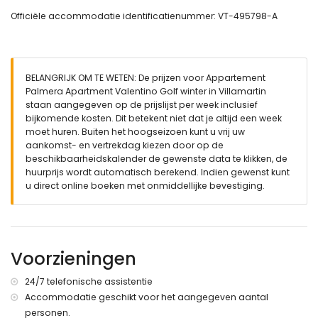
haardroger
Officiële accommodatie identificatienummer: VT-495798-A
badkamer met enkele wastafel, douche en toilet
Buiten van het appartement
gemeenschappelijk zwembad
prachtige tuin met gras en bomen
BELANGRIJK OM TE WETEN: De prijzen voor Appartement
gemeenschappelijke tuin met gras en bomen
Palmera Apartment Valentino Golf winter in Villamartin
speelplaats
staan aangegeven op de prijslijst per week inclusief
buiten douche
bijkomende kosten. Dit betekent niet dat je altijd een week
buiten zitgedeelte en buiten eetgedeelte
moet huren. Buiten het hoogseizoen kunt u vrij uw
privé overdekte parkeerplaats
aankomst- en vertrekdag kiezen door op de
dakterras
beschikbaarheidskalender de gewenste data te klikken, de
huurprijs wordt automatisch berekend. Indien gewenst kunt
Meer informatie
u direct online boeken met onmiddellijke bevestiging.
dichtstbijzijnde stad binnen 1000 meter van het
appartement
dichtstbijzijnde rivier of kust binnen 8 kilometer van het
appartement
Voorzieningen
dichtstbijzijnde strand binnen 8 kilometer van het
appartement
dichtstbijzijnde luchthaven: Luchthaven Alicante (binnen 70
24/7 telefonische assistentie
kilometer van het appartement)
Accommodatie geschikt voor het aangegeven aantal
tweede dichtstbijzijnde luchthaven: Luchthaven Murcia
personen.