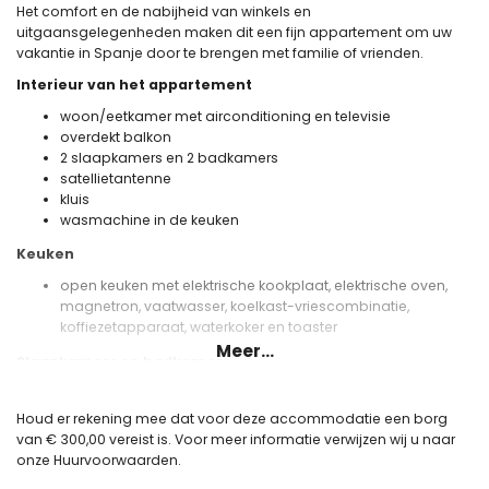
Het comfort en de nabijheid van winkels en
uitgaansgelegenheden maken dit een fijn appartement om uw
vakantie in Spanje door te brengen met familie of vrienden.
Interieur van het appartement
woon/eetkamer met airconditioning en televisie
overdekt balkon
2 slaapkamers en 2 badkamers
satellietantenne
kluis
wasmachine in de keuken
Keuken
open keuken met elektrische kookplaat, elektrische oven,
magnetron, vaatwasser, koelkast-vriescombinatie,
koffiezetapparaat, waterkoker en toaster
Meer...
Slaapkamers en badkamers
slaapkamer met airconditioning en een kingsize bed (200
bij 180 cm)
Houd er rekening mee dat voor deze accommodatie een borg
slaapkamer met airconditioning en 2 eenpersoonsbedden
van € 300,00 vereist is. Voor meer informatie verwijzen wij u naar
(200 bij 90 cm)
onze Huurvoorwaarden.
en-suite badkamer met enkele wastafel, douche, toilet en