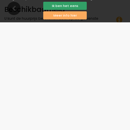
Ik ben het eens
Beschikbaarheid
Meer info hier
U kunt de huurprijs berekenen door op de gewenste
aankomst- en vertrekdatum te klikken!
Beschikbaar
Geselecteerde data
Beschikbaar op aanvraag
Prijzen op aanvraag
Aankomst niet toegestaan
Vertrek niet toegestaan
Onbeschikbaar
augustus 2026
ma
di
wo
do
vr
za
zo
1
2