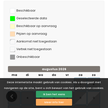
Beschikbaar
Geselecteerde data
Beschikbaar op aanvraag
Prijzen op aanvraag
Aankomst niet toegestaan
Vertrek niet toegestaan
Onbeschikbaar
augustus 2026
ma
di
wo
do
vr
za
zo
Deze internetsite maakt gebruik van cookies. Als u doorgaat met
1
2
navigeren op de site, bent u zich bewust van het gebruik van cookies.
Ik ben het eens
3
4
5
6
7
8
9
Meer info hier