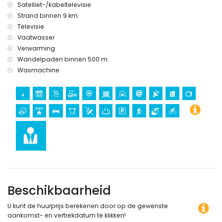
Satelliet-/kabeltelevisie
wandelen en mountainbiken (binnen 1000 meter van de
Strand binnen 9 km.
villa)
Televisie
fietsen (binnen 5 kilometer van de villa)
Vaatwasser
Verwarming
Wandelpaden binnen 500 m.
Wasmachine
Beschikbaarheid
U kunt de huurprijs berekenen door op de gewenste
aankomst- en vertrekdatum te klikken!