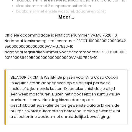
slaapkamer met een tweepersoonsbed en airconditioning
slaapkamer met 2 eenpersoonsbedden
badkamer met enkele wastafel, douche en toilet
Meer...
Buiten van de villa
groot perceel
privézwembad van 8m x 2,4m
Officiële accommodatie identificatienummer: VV.MU.7526-10
terras
Nationaal toerismeregistratienummer: ESFCTU0000300120003942
buitendouche
950000000000000000VV.MU.7526-10
buiten zitgedeelte en buiten eetgedeelte
Nationaal registratienummer voor accommodatie: ESFCTU00003
privé afgesloten parkeerplaats
00120003942950000000000000000VV.MU.7526-10
Meer informatie
dichtstbijzijnde stad binnen 10 kilometer van de villa
BELANGRIJK OM TE WETEN: De prijzen voor Villa Casa Cocon
dichtstbijzijnde oever of kust binnen 15 kilometer van de villa
in Aguilas staan aangegeven op de prijslijst per week
dichtstbijzijnde strand binnen 9 kilometer van de villa
inclusief bijkomende kosten. Dit betekent niet dat je altijd
dichtstbijzijnde haven binnen 13 kilometer van de villa
een week moet huren. Buiten het hoogseizoen kunt u vrij uw
dichtstbijzijnde luchthaven: Murcia (binnen 80 kilometer van
aankomst- en vertrekdag kiezen door op de
de villa)
beschikbaarheidskalender de gewenste data te klikken, de
tweede dichtstbijzijnde luchthaven: Alicante (> 100
huurprijs wordt automatisch berekend. Indien gewenst kunt
kilometer)
u direct online boeken met onmiddellijke bevestiging.
dichtbij openbaar vervoer: trein binnen 15 kilometer
roken niet toegestaan
huisdieren zijn niet toegestaan