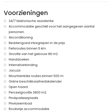
De accommodatie is zeer geschikt voor gezinnen met
kinderen, fotosessies en yogasessies
Voorzieningen
Faciliteiten en diensten inbegrepen in de huurprijs van de
24/7 telefonische assistentie
villa
Accommodatie geschikt voor het aangegeven aantal
internet (WiFi)
personen.
stofzuiger en strijkijzer en strijkplank
Airconditioning
bedlinnen en handdoeken
24 uur spoeddienst
Beddengoed inbegrepen in de prijs
elektrische verwarming
Fietsroutes binnen 5 km.
buiten jacuzzi
Grootte van het gebouw 96 m2.
Handdoeken
Vermaak en vrijetijdsactiviteiten voor uw vakantie in
Águilas, Murcia
Internetverbinding
Jacuzzi
waterpark (Aguavera) (binnen 10 kilometer van het huis)
Mountainbike routes binnen 500 m.
Bezienswaardigheden en cultuur in Águilas, Murcia
Online beschikbaarheidskalender
Open haard
museum (Águilas), kerk (Águilas) en monument (La Geoda)
(binnen 10 kilometer van de accommodatie)
Perceelgrootte 2800 m2.
kasteel (Águilas) en architectonisch gebouw (Águilas)
Privéparkeerplaats
(binnen 25 kilometer van de accommodatie)
Privézwembad
Rookvrije accommodatie
Sport