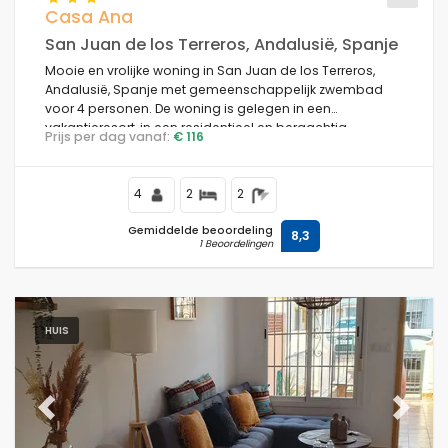
Casa Ana
San Juan de los Terreros, Andalusië, Spanje
Mooie en vrolijke woning in San Juan de los Terreros,
Andalusië, Spanje met gemeenschappelijk zwembad
voor 4 personen. De woning is gelegen in een
vakantieresort, in een residentieel en bergachtig
Prijs per dag vanaf:
€ 116
strandgebied, dichtbij winkels en supermarkten en op
100 m van het strand.
4
2
2
Gemiddelde beoordeling
8,3
1 Beoordelingen
HUIS
Previous
Next