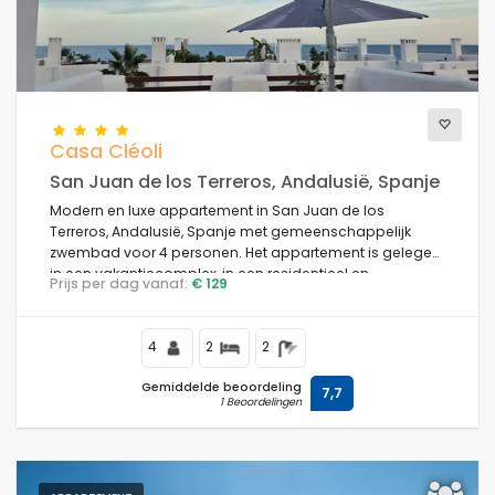
Casa Cléoli
San Juan de los Terreros, Andalusië, Spanje
Modern en luxe appartement in San Juan de los
Terreros, Andalusië, Spanje met gemeenschappelijk
zwembad voor 4 personen. Het appartement is gelegen
in een vakantiecomplex, in een residentieel en
Prijs per dag vanaf:
€ 129
bergachtig strandgebied, dichtbij supermarkten en op
100 m van het strand.
4
2
2
Gemiddelde beoordeling
7,7
1 Beoordelingen