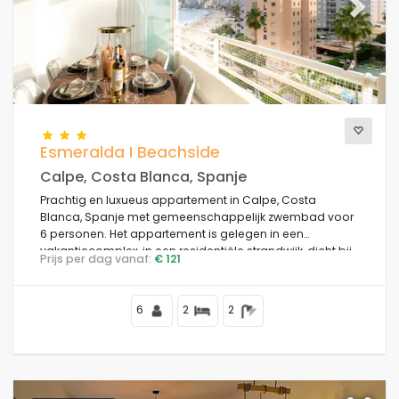
Previous
Next
Esmeralda I Beachside
Calpe, Costa Blanca, Spanje
Prachtig en luxueus appartement in Calpe, Costa
Blanca, Spanje met gemeenschappelijk zwembad voor
6 personen. Het appartement is gelegen in een
vakantiecomplex, in een residentiële strandwijk, dicht bij
Prijs per dag vanaf:
€ 121
restaurants en bars, winkels en supermarkten, op 50 m
van het Playa de la Fossa strand, 4 km van het centrum
van Calpe en 50 m van de Middellandse Zee.
6
2
2