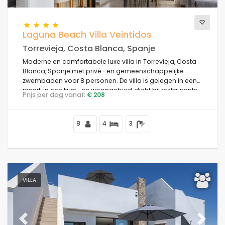
Laguna Beach Villa Veintidos
Torrevieja, Costa Blanca, Spanje
Moderne en comfortabele luxe villa in Torrevieja, Costa
Blanca, Spanje met privé- en gemeenschappelijke
zwembaden voor 8 personen. De villa is gelegen in een
resort, in een kust- en woongebied, dicht bij restaurants
Prijs per dag vanaf:
€ 208
en bars, winkels en supermarkten, en op 4 km van het
strand.
8
4
3
VILLA
Previous
Next