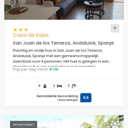
Casa de Esjes
San Juan de los Terreros, Andalusië, Spanje
Prachtig en vrolijk huis in San Juan de los Terreros,
Andalusië, Spanje met een gemeenschappelijk
zwembad voor 4 personen. Het huis is gelegen in een
strandresort, in een residentieel en bergachtig
Prijs per dag vanaf:
€ 116
strandgebied, dicht bij winkels en supermarkten en op
100 m van het strand.
4
2
2
Gemiddelde beoordeling
8,9
1 Beoordelingen
APPARTEMENT