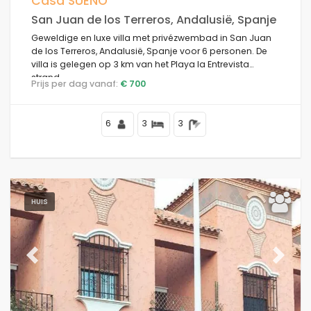
Casa SUEÑO
San Juan de los Terreros, Andalusië, Spanje
Geweldige en luxe villa met privézwembad in San Juan
de los Terreros, Andalusië, Spanje voor 6 personen. De
Voorwaarden
villa is gelegen op 3 km van het Playa la Entrevista
strand.
Prijs per dag vanaf:
€ 700
Opties
6
3
3
Afstanden
HUIS
Comfort
Previous
Next
Diensten