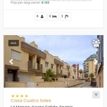
en bars, winkels en supermarkten, en op 100 m van het
Prijs per dag vanaf:
€ 163
strand.
6
3
2
HUIS
Previous
Next
Casa Cuatro Soles