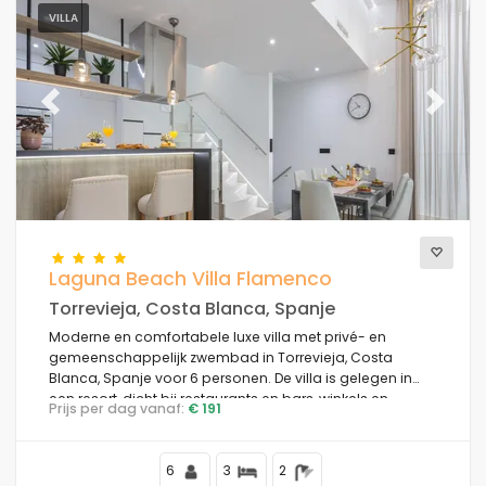
VILLA
Previous
Next
Laguna Beach Villa Flamenco
Torrevieja, Costa Blanca, Spanje
Moderne en comfortabele luxe villa met privé- en
gemeenschappelijk zwembad in Torrevieja, Costa
Blanca, Spanje voor 6 personen. De villa is gelegen in
een resort, dicht bij restaurants en bars, winkels en
Prijs per dag vanaf:
€ 191
supermarkten, en op 4 km van het strand.
6
3
2