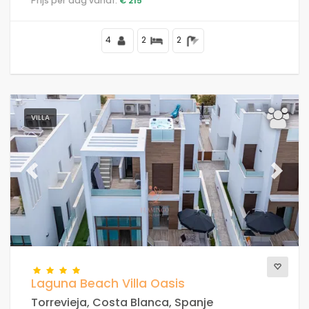
Prijs per dag vanaf:
€ 215
4
2
2
VILLA
Previous
Next
Laguna Beach Villa Oasis
Torrevieja, Costa Blanca, Spanje