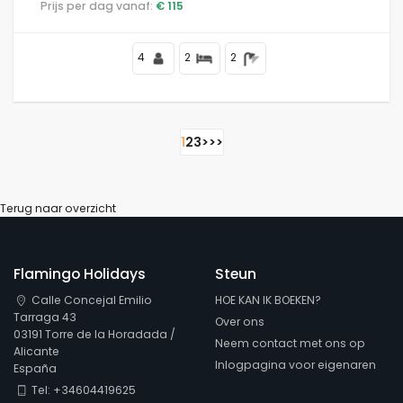
Prijs per dag vanaf:
€ 115
Entrevista strand.
4
2
2
1
2
3
>
>>
Terug naar overzicht
Flamingo Holidays
Steun
Calle Concejal Emilio
HOE KAN IK BOEKEN?
Tarraga 43
Over ons
03191 Torre de la Horadada /
Neem contact met ons op
Alicante
Inlogpagina voor eigenaren
España
Tel: +34604419625