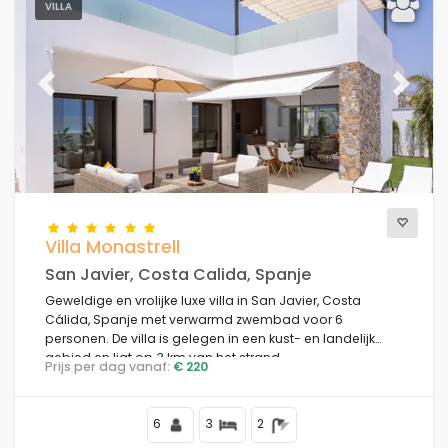
VILLA
Previous
Next
Villa Monastrell
San Javier, Costa Calida, Spanje
Geweldige en vrolijke luxe villa in San Javier, Costa
Cálida, Spanje met verwarmd zwembad voor 6
personen. De villa is gelegen in een kust- en landelijk
gebied en ligt op 3 km van het strand.
Prijs per dag vanaf:
€ 220
6
3
2