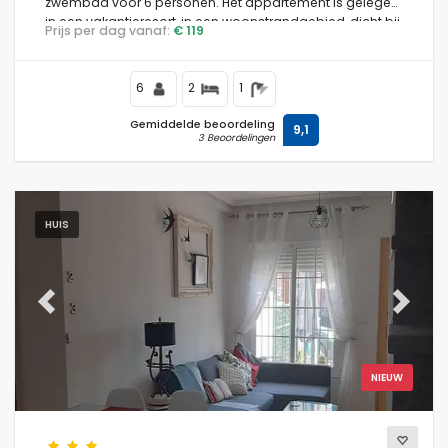
zwembad voor 6 personen. Het appartement is gelegen
in een vakantieresort, in een woonstrandgebied, dicht bij
Prijs per dag vanaf:
€ 119
restaurants en bars, supermarkten en een tennisbaan,
en is 500 m van Playa Nardos strand.
6
2
1
Gemiddelde beoordeling
9,1
3 Beoordelingen
HUIS
Previous
Next
NIEUW