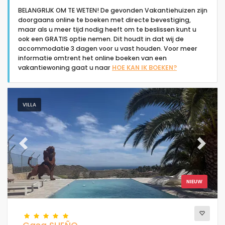
BELANGRIJK OM TE WETEN! De gevonden Vakantiehuizen zijn
doorgaans online te boeken met directe bevestiging,
maar als u meer tijd nodig heeft om te beslissen kunt u
ook een GRATIS optie nemen. Dit houdt in dat wij de
accommodatie 3 dagen voor u vast houden. Voor meer
informatie omtrent het online boeken van een
Type accommodatie
vakantiewoning gaat u naar
HOE KAN IK BOEKEN?
Mensen
VILLA
Slaapkamers
Previous
Next
Badkamers
NIEUW
Populaire diensten