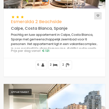
Esmeralda 2 Beachside
Calpe, Costa Blanca, Spanje
Prachtig en luxe appartement in Calpe, Costa Blanca,
Spanje met gemeenschappelijk zwembad voor 6
personen. Het appartement ligt in een vakantiecomplex
in een residentiële strandomgeving, dichtbij restaurants
Prijs per dag vanaf:
€ 121
en bars, winkels en supermarkten, op 50 m van het
strand Playa de la Fossa, 4 km van het centrum van
Calpe en 50 m van de Middellandse Zee.
6
2
2
APPARTEMENT