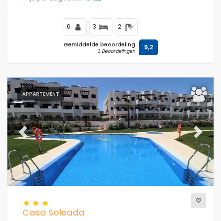
een bar en restaurant, in een kust- en bergachtige
omgeving, dicht bij supermarkten en een tennisbaan en
op 500 m van het strand.
6
3
2
Gemiddelde beoordeling
9,2
3 Beoordelingen
APPARTEMENT
Previous
Next
Casa Soleada