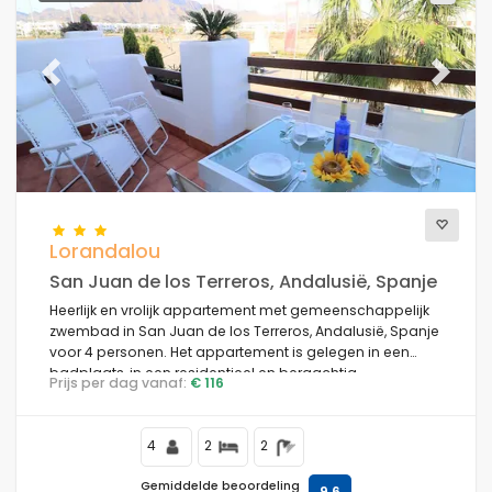
Previous
Next
Lorandalou
San Juan de los Terreros, Andalusië, Spanje
Heerlijk en vrolijk appartement met gemeenschappelijk
zwembad in San Juan de los Terreros, Andalusië, Spanje
voor 4 personen. Het appartement is gelegen in een
badplaats, in een residentieel en bergachtig
Prijs per dag vanaf:
€ 116
strandgebied, dichtbij supermarkten en op 200 m van
het strand.
4
2
2
Gemiddelde beoordeling
9,6