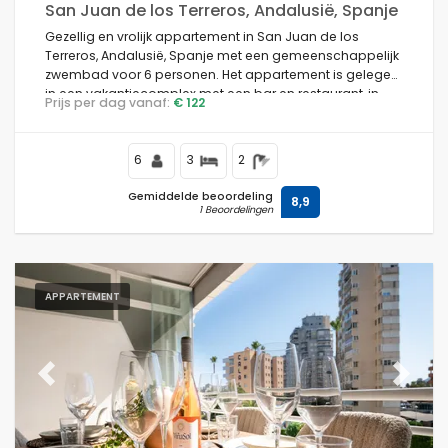
San Juan de los Terreros, Andalusië, Spanje
Gezellig en vrolijk appartement in San Juan de los
Terreros, Andalusië, Spanje met een gemeenschappelijk
zwembad voor 6 personen. Het appartement is gelegen
in een vakantiecomplex met een bar en restaurant, in
Prijs per dag vanaf:
€ 122
een kust- en bergachtige omgeving, dicht bij
supermarkten en een tennisbaan, en op 500 m van het
strand.
6
3
2
Gemiddelde beoordeling
8,9
1 Beoordelingen
APPARTEMENT
Previous
Next