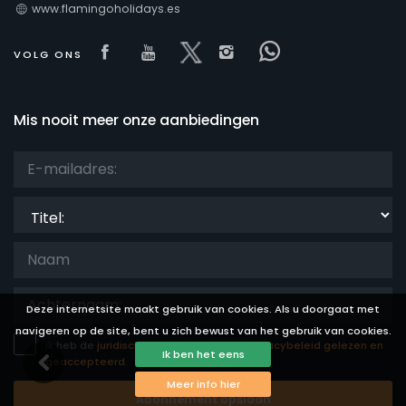
www.flamingoholidays.es
Visit our Facebook page
Visit our youtube page
Visit our x page
Visit our isntagram
Visit our Face
VOLG ONS
Mis nooit meer onze aanbiedingen
Titel:
Deze internetsite maakt gebruik van cookies. Als u doorgaat met
navigeren op de site, bent u zich bewust van het gebruik van cookies.
Ik heb de
juridische disclaimer
en het
privacybeleid gelezen en
Ik ben het eens
geaccepteerd.
Meer info hier
Abonnement opslaan