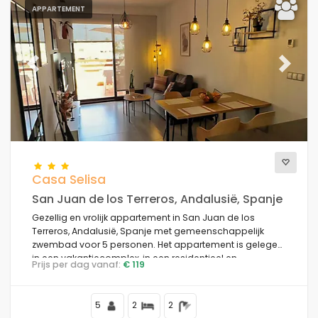
APPARTEMENT
Previous
Next
Casa Selisa
San Juan de los Terreros, Andalusië, Spanje
Gezellig en vrolijk appartement in San Juan de los
Terreros, Andalusië, Spanje met gemeenschappelijk
zwembad voor 5 personen. Het appartement is gelegen
in een vakantiecomplex, in een residentieel en
Prijs per dag vanaf:
€ 119
bergachtig gebied nabij het strand, dicht bij
supermarkten en op 200 m van het strand.
5
2
2