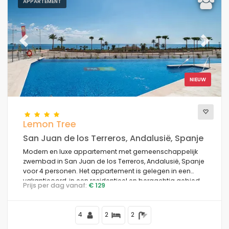
APPARTEMENT
Previous
Next
NIEUW
Lemon Tree
San Juan de los Terreros, Andalusië, Spanje
Modern en luxe appartement met gemeenschappelijk
zwembad in San Juan de los Terreros, Andalusië, Spanje
voor 4 personen. Het appartement is gelegen in een
vakantieoord, in een residentieel en bergachtig gebied,
Prijs per dag vanaf:
€ 129
dichtbij supermarkten en op 100 m van het strand.
4
2
2