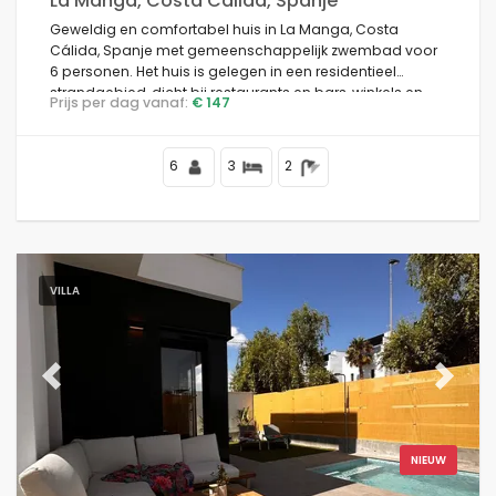
La Manga, Costa Calida, Spanje
Geweldig en comfortabel huis in La Manga, Costa
Cálida, Spanje met gemeenschappelijk zwembad voor
6 personen. Het huis is gelegen in een residentieel
strandgebied, dicht bij restaurants en bars, winkels en
Prijs per dag vanaf:
€ 147
supermarkten, en is 100 m van het strand.
6
3
2
VILLA
Previous
Next
NIEUW