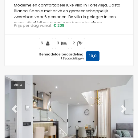
Moderne en comfortabele luxe villa in Torrevieja, Costa
Blanca, Spanje met privé en gemeenschappelijk
zwembad voor 6 personen. De villa is gelegen in een
resort, dicht bij restaurants en bars, winkels en
Prijs per dag vanaf:
€ 208
supermarkten, en op 4 km van het strand.
6
3
2
Gemiddelde beoordeling
10,0
1 Beoordelingen
VILLA
Previous
Next