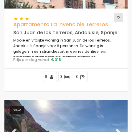
Keer bekeken
Apartamento La Invencible Terreros
San Juan de los Terreros, Andalusië, Spanje
Mooie en vrolijke woning in San Juan de los Terreros,
Extra categorieën
Andalusië, Spanje voor 6 personen. De woning is
gelegen in een strandresort, in een residentieel en
bergachtig strandgebied, dichtbij winkels en
Prijs per dag vanaf:
€ 315
supermarkten en op 50 m van het strand.
6
3
3
VILLA